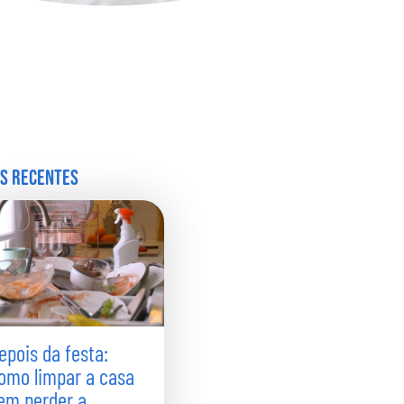
s recentes
epois da festa:
omo limpar a casa
em perder a