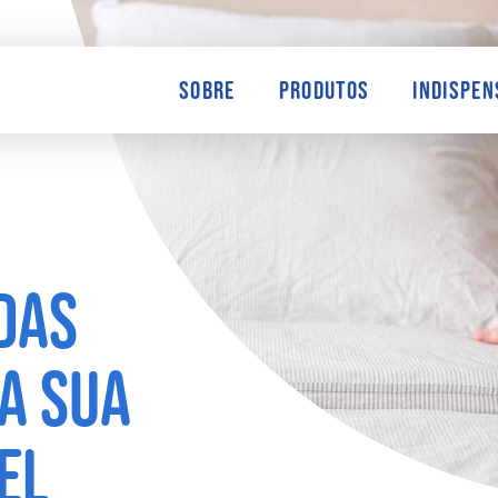
Sobre
Produtos
Indispen
das
a sua
EL