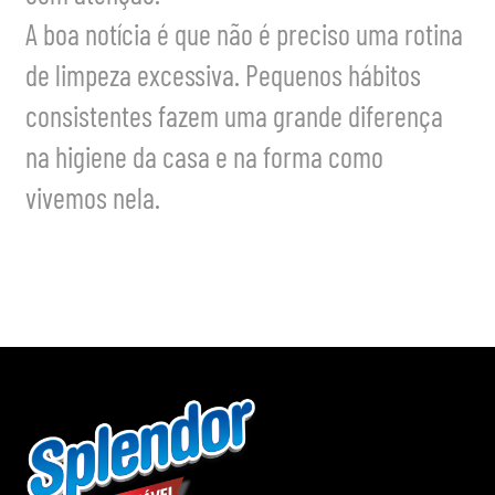
A boa notícia é que não é preciso uma rotina
de limpeza excessiva. Pequenos hábitos
consistentes fazem uma grande diferença
na higiene da casa e na forma como
vivemos nela.