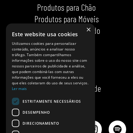
Produtos para Chão
Produtos para Móveis
×
Produtos para Calçado
Este website usa cookies
Indispensáveis
Utilizamos cookies para personalizar
conteúdo, anúncios e analisar nosso
Dicas impecáveis
tráfego. Também compartilhamos
informações sobre o uso do nosso site com
Ajuda
nossos parceiros de publicidade e análise,
que podem combiná-las com outras
Onde comprar?
informações que você forneceu a eles ou
que eles coletaram do uso de seus serviços.
Política de privacidade
Ler mais
Política de cookies
ESTRITAMENTE NECESSÁRIOS
DESEMPENHO
DIRECIONAMENTO