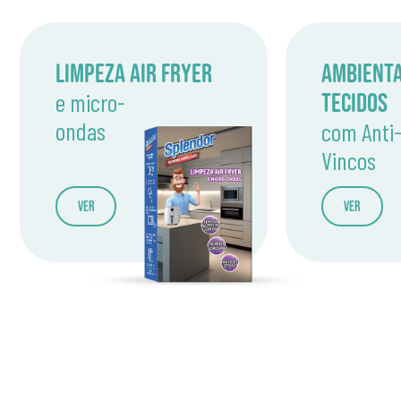
Limpeza Air Fryer
Ambient
e micro-
Tecidos
ondas
com Anti
Vincos
Ver
Ver