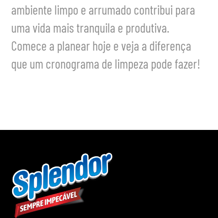
ambiente limpo e arrumado contribui para
uma vida mais tranquila e produtiva.
Comece a planear hoje e veja a diferença
que um cronograma de limpeza pode fazer!