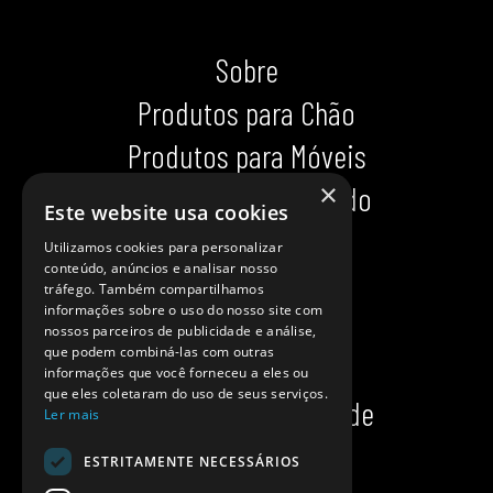
Sobre
Produtos para Chão
Produtos para Móveis
×
Produtos para Calçado
Este website usa cookies
Indispensáveis
Utilizamos cookies para personalizar
conteúdo, anúncios e analisar nosso
Dicas impecáveis
tráfego. Também compartilhamos
informações sobre o uso do nosso site com
Ajuda
nossos parceiros de publicidade e análise,
que podem combiná-las com outras
Onde comprar?
informações que você forneceu a eles ou
que eles coletaram do uso de seus serviços.
Política de privacidade
Ler mais
Política de cookies
ESTRITAMENTE NECESSÁRIOS