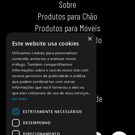
Sobre
Produtos para Chão
Produtos para Móveis
×
Produtos para Calçado
Este website usa cookies
Indispensáveis
Utilizamos cookies para personalizar
conteúdo, anúncios e analisar nosso
Dicas impecáveis
tráfego. Também compartilhamos
informações sobre o uso do nosso site com
Ajuda
nossos parceiros de publicidade e análise,
que podem combiná-las com outras
Onde comprar?
informações que você forneceu a eles ou
que eles coletaram do uso de seus serviços.
Política de privacidade
Ler mais
Política de cookies
ESTRITAMENTE NECESSÁRIOS
DESEMPENHO
DIRECIONAMENTO