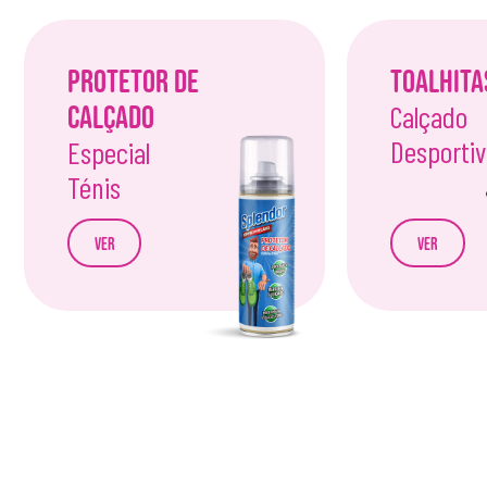
Protetor de
Toalhita
Calçado
Calçado
Desporti
Especial
Ténis
Ver
Ver