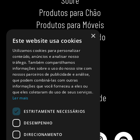
Sobre
Produtos para Chão
Produtos para Móveis
×
Produtos para Calçado
Este website usa cookies
Indispensáveis
Utilizamos cookies para personalizar
conteúdo, anúncios e analisar nosso
Dicas impecáveis
tráfego. Também compartilhamos
informações sobre o uso do nosso site com
Ajuda
nossos parceiros de publicidade e análise,
que podem combiná-las com outras
Onde comprar?
informações que você forneceu a eles ou
que eles coletaram do uso de seus serviços.
Política de privacidade
Ler mais
Política de cookies
ESTRITAMENTE NECESSÁRIOS
DESEMPENHO
DIRECIONAMENTO