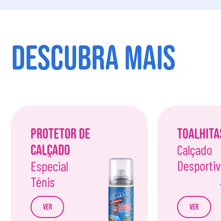
DESCUBRA MAIS
Protetor de
Toalhita
Calçado
Calçado
Desporti
Especial
Ténis
Ver
Ver