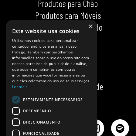
Produtos para Chão
Produtos para Móveis
×
Produtos para Calçado
Este website usa cookies
Indispensáveis
Utilizamos cookies para personalizar
conteúdo, anúncios e analisar nosso
Dicas impecáveis
tráfego. Também compartilhamos
informações sobre o uso do nosso site com
Ajuda
nossos parceiros de publicidade e análise,
que podem combiná-las com outras
Onde comprar?
informações que você forneceu a eles ou
que eles coletaram do uso de seus serviços.
Política de privacidade
Ler mais
Política de cookies
ESTRITAMENTE NECESSÁRIOS
DESEMPENHO
DIRECIONAMENTO
FUNCIONALIDADE