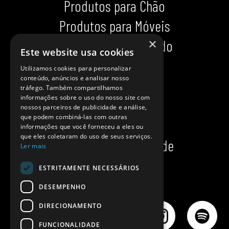
Produtos para Chão
Produtos para Móveis
×
Produtos para Calçado
Este website usa cookies
Indispensáveis
Utilizamos cookies para personalizar
conteúdo, anúncios e analisar nosso
Dicas impecáveis
tráfego. Também compartilhamos
informações sobre o uso do nosso site com
Ajuda
nossos parceiros de publicidade e análise,
que podem combiná-las com outras
Onde comprar?
informações que você forneceu a eles ou
que eles coletaram do uso de seus serviços.
Política de privacidade
Ler mais
Política de cookies
ESTRITAMENTE NECESSÁRIOS
DESEMPENHO
DIRECIONAMENTO
FUNCIONALIDADE